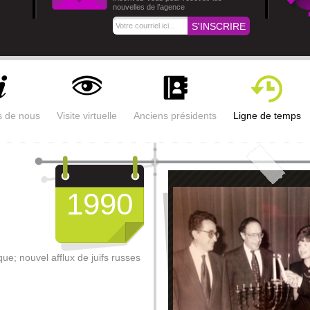
nouvelles de l’agence
s de nous
Visite virtuelle
Anciens présidents
Ligne de temps
1990
ue; nouvel afflux de juifs russes