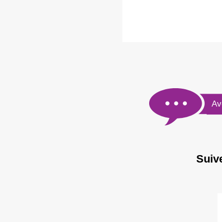
Av
Suiv