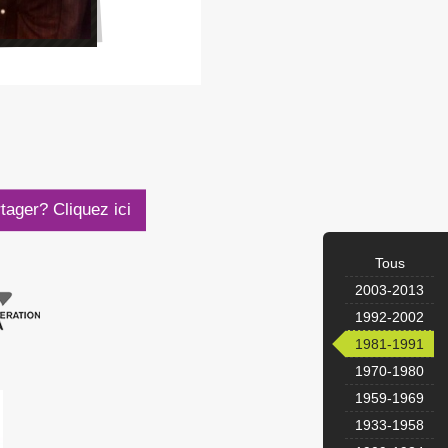
rtager?
Cliquez ici
Tous
2003-2013
1992-2002
1981-1991
1970-1980
1959-1969
1933-1958