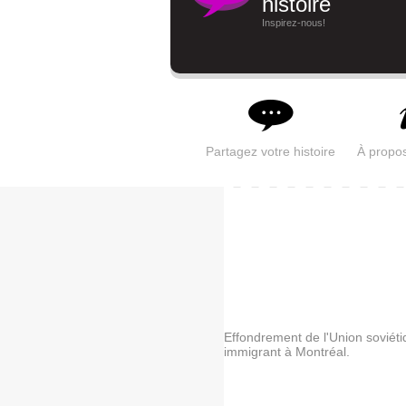
histoire
Inspirez-nous!
Partagez votre histoire
À propo
Effondrement de l'Union soviétiq
immigrant à Montréal.