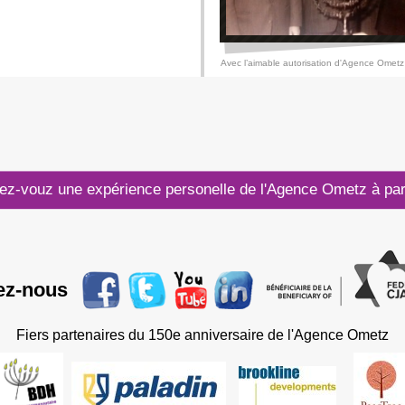
Avec l’aimable autorisation d'Agence Ometz
ez-vouz une expérience personelle de l'Agence Ometz à pa
ez-nous
Fiers partenaires du 150e anniversaire de l'Agence Ometz