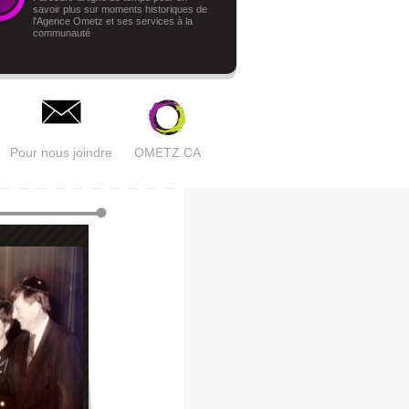
savoir plus sur moments historiques de
l'Agence Ometz et ses services à la
communauté
Pour nous joindre
OMETZ.CA